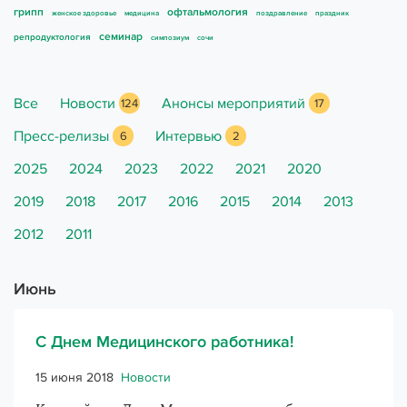
грипп
офтальмология
женское здоровье
медицина
поздравление
праздник
Книги
семинар
репродуктология
симпозиум
сочи
Новости
Все
Новости
Анонсы мероприятий
124
17
Для специалистов
Пресс-релизы
Интервью
6
2
2025
2024
2023
2022
2021
2020
2019
2018
2017
2016
2015
2014
2013
2012
2011
Июнь
С Днем Медицинского работника!
15 июня 2018
Новости