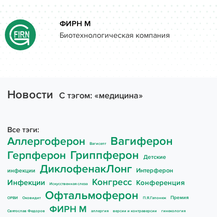
Close
Задать свой вопрос
ФИРН М
Биотехнологическая компания
Как вас зовут
О компании
Препараты
Введите поисковый запрос и нажмите «Enter»
Новости
Электронная почта
C тэгом: «медицина»
Контакты
Все тэги:
Вагиферон
Аллергоферон
Выберите препарат
Вагисепт
Статьи
Гриппферон
Герпферон
Детские
ДиклофенакЛонг
Интерферон
инфекции
Исследования
Конгресс
Инфекции
Конференция
Искусственная слеза
Сообщение
Офтальмоферон
Премия
ОРВИ
Оковидит
П.Я.Гапонюк
Вопросы и Ответы
ФИРН М
Святослав Федоров
аллергия
версии и контраверсии
гинекология