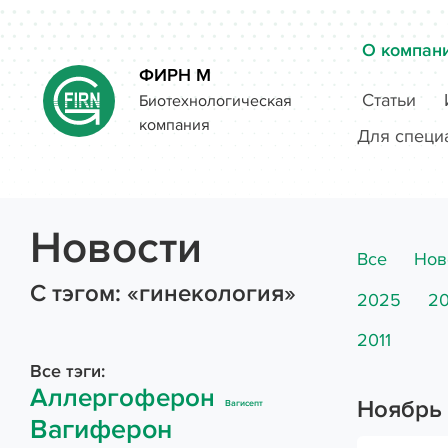
О компан
ФИРН М
Статьи
Биотехнологическая
компания
Введите поисковый запрос и нажмите «Enter»
Для специ
Новости
Все
Нов
C тэгом: «гинекология»
2025
2
2011
Все тэги:
Аллергоферон
Ноябрь
Вагисепт
Вагиферон