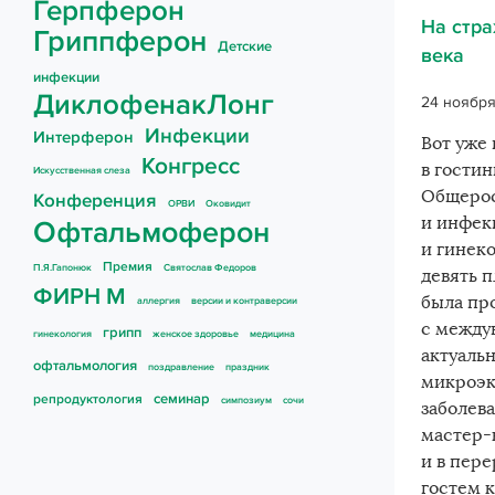
Герпферон
На стра
Гриппферон
Детские
века
инфекции
ДиклофенакЛонг
24 ноября
Инфекции
Интерферон
Вот уже 
Конгресс
в гости
Искусственная слеза
Общерос
Конференция
ОРВИ
Оковидит
и инфек
Офтальмоферон
и гинек
Премия
П.Я.Гапонюк
Святослав Федоров
девять 
ФИРН М
была пр
аллергия
версии и контраверсии
с между
грипп
гинекология
женское здоровье
медицина
актуаль
офтальмология
поздравление
праздник
микроэк
семинар
репродуктология
симпозиум
сочи
заболев
Задать свой воп
мастер-
и в пер
гостем 