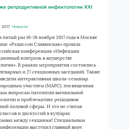
же репродуктивной инфектологии XXI
 2017
Новости
в пятый раз 16−18 ноября 2017 года в Москве
нице «Рэдиссон Славянская» прошла
сийская конференция «Инфекции
ционный контроль в акушерстве
ологии». В рамках мероприятия состоялись
пленарных и 27 секционных заседаний. Также
оведена интерактивная школа-семинар
народным участием (МАРС), посвященная
ным вопросам патологии вагинальной
ологии и проблематике рецидивов
аний половой сферы. И это не считая
рос
классов и дискуссий в кулуарах
ерывах между секциями! Специальным
конференции выступил главный врач