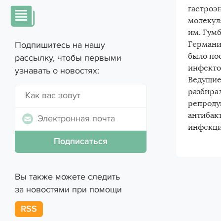
Как вас зовут
гастроэ
молекул
им. Гум
Германи
Подпишитесь на нашу
было по
рассылку, чтобы первыми
Выберите препарат
инфекто
узнавать о новостях:
Ведущие
разбира
репроду
антибак
Сообщение
инфекци
Вы также можете следить
за новостями при помощи
RSS