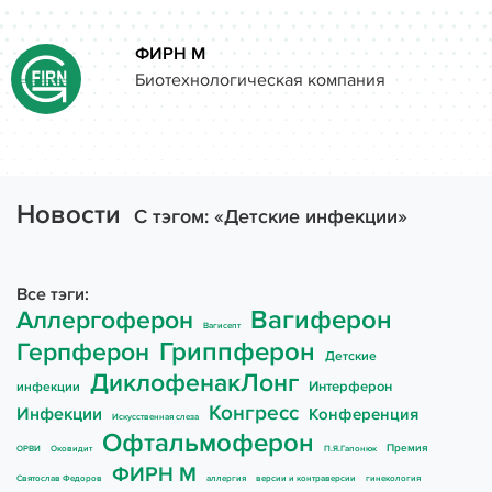
Close
Задать свой вопрос
ФИРН М
Биотехнологическая компания
Как вас зовут
О компании
Препараты
Введите поисковый запрос и нажмите «Enter»
Новости
Электронная почта
C тэгом: «Детские инфекции»
Контакты
Все тэги:
Вагиферон
Аллергоферон
Выберите препарат
Вагисепт
Статьи
Гриппферон
Герпферон
Детские
ДиклофенакЛонг
Интерферон
инфекции
Исследования
Конгресс
Инфекции
Конференция
Искусственная слеза
Сообщение
Офтальмоферон
Премия
ОРВИ
Оковидит
П.Я.Гапонюк
Вопросы и Ответы
ФИРН М
Святослав Федоров
аллергия
версии и контраверсии
гинекология