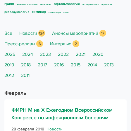
грипп
офтальмология
женское здоровье
медицина
поздравление
праздник
Книги
семинар
репродуктология
симпозиум
сочи
Новости
Все
Новости
Анонсы мероприятий
124
17
Для специалистов
Пресс-релизы
Интервью
6
2
2025
2024
2023
2022
2021
2020
2019
2018
2017
2016
2015
2014
2013
2012
2011
Февраль
ФИРН М на X Ежегодном Всероссийском
Конгрессе по инфекционным болезням
28 февраля 2018
Новости