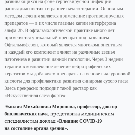
развивающихся на фоне герпесвирусной инфекции —
ранняя диагностика и раннее начало терапии. Основным
методом лечения является применение противовирусных
препаратов — в их числе глазные капли интерферона
альфа-2b. В офтальмологической практике много лет
применяется уникальный препарат под названием
Офтальмоферон, который является многокомпонентным
и каждый его компонент влияет на различные звенья
патогенеза в развитии данной патологии. Через 3 недели
терапии в комплексное лечение нейротрофических
кератитов мы добавляем препараты на основе гиалуроновой
кислоты для профилактики развития синдрома сухого глаза.
Здесь прекрасно подходит такой раствор как
».
«Искусственная слеза форте
Эмилия Михайловна Миронова, профессор, доктор
, представила медицинским
биологических наук
специалистам доклад
«Влияние C
OVID
-19
на состояние органа зрения».