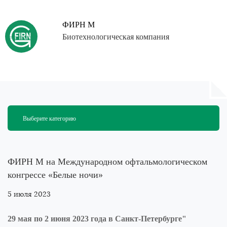
Close
Задать свой вопрос
ФИРН М
Биотехнологическая компания
Как вас зовут
О компании
Препараты
Введите поисковый запрос и нажмите «Enter»
Электронная почта
Выберите категорию
Контакты
Рубрики
Выберите препарат
Новости
Статьи
ФИРН М на Международном офтальмологическом
Анонсы мероприятий
конгрессе «Белые ночи»
Исследования
5 июля 2023
Пресс-релизы
Сообщение
Вопросы и Ответы
Интервью
29 мая по 2 июня 2023 года в Санкт-Петербурге"