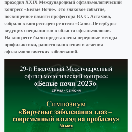
проходил XXIX Международный офтальмологический
Все новости
Книги
конгресс «Белые Ночи». Это знаковое событие,
посвященное памяти профессора
Ю. С. Астахова
,
собрало в конгресс-центре отеля «Санкт-Петербург»
Новости
ведущих специалистов в области офтальмологии.
На конгрессе были представлены передовые методы
Для специалистов
профилактики, раннего выявления и лечения
офтальмологических заболеваний.