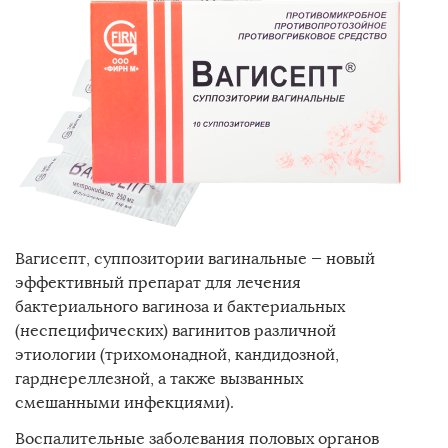
Офтальмоферон
Книги
Герпферон
Новости
Аллергоферон
Вагиферон
Для специалистов
Микоферон
Искусственная Слеза
Вагисепт, суппозитории вагинальные — новый
ДиклофенакЛонг
эффективный препарат для лечения
бактериального вагиноза и бактериальных
Носолин-бальзам
(неспецифических) вагинитов различной
Вагисепт
этиологии (трихомонадной, кандидозной,
гарднереллезной, а также вызванных
смешанными инфекциями).
Воспалительные заболевания половых органов