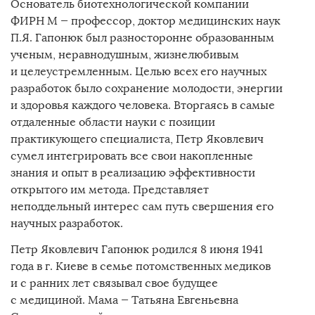
Основатель биотехнологической компании
Партнеры
ФИРН М
— профессор, доктор медицинских наук
Книги
П.Я. Гапонюк
был разносторонне образованным
ученым, неравнодушным, жизнелюбивым
Новости
и целеустремленным. Целью всех его научных
разработок было сохранение молодости, энергии
Для специалистов
и здоровья каждого человека. Вторгаясь в самые
отдаленные области науки с позиции
практикующего специалиста, Петр Яковлевич
сумел интегрировать все свои накопленные
знания и опыт в реализацию эффективности
открытого им метода. Представляет
неподдельный интерес сам путь свершения его
научных разработок.
Петр Яковлевич Гапонюк родился 8 июня 1941
года в г. Киеве в семье потомственных медиков
и с ранних лет связывал свое будущее
с медициной. Мама — Татьяна Евгеньевна