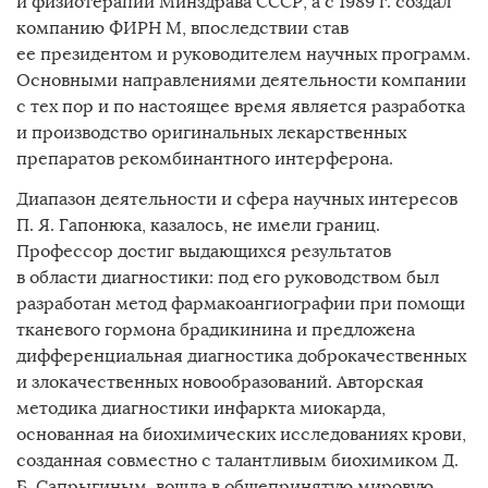
и физиотерапии Минздрава СССР, а с 1989 г. создал
компанию ФИРН М, впоследствии став
ее президентом и руководителем научных программ.
Основными направлениями деятельности компании
с тех пор и по настоящее время является разработка
и производство оригинальных лекарственных
препаратов рекомбинантного интерферона.
Диапазон деятельности и сфера научных интересов
П. Я. Гапонюка, казалось, не имели границ.
Профессор достиг выдающихся результатов
в области диагностики: под его руководством был
разработан метод фармакоангиографии при помощи
тканевого гормона брадикинина и предложена
дифференциальная диагностика доброкачественных
и злокачественных новообразований. Авторская
методика диагностики инфаркта миокарда,
основанная на биохимических исследованиях крови,
созданная совместно с талантливым биохимиком Д.
Б. Сапрыгиным, вошла в общепринятую мировую