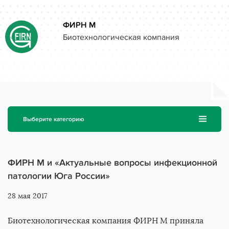
Close
Задать свой вопрос
ФИРН М
Биотехнологическая компания
Как вас зовут
О компании
Препараты
Введите поисковый запрос и нажмите «Enter»
Электронная почта
Выберите категорию
Контакты
Рубрики
Выберите препарат
Новости
Статьи
ФИРН М и «Актуальные вопросы инфекционной
Анонсы мероприятий
патологии Юга России»
Исследования
Пресс-релизы
28 мая 2017
Сообщение
Вопросы и Ответы
Интервью
Биотехнологическая компания ФИРН М приняла