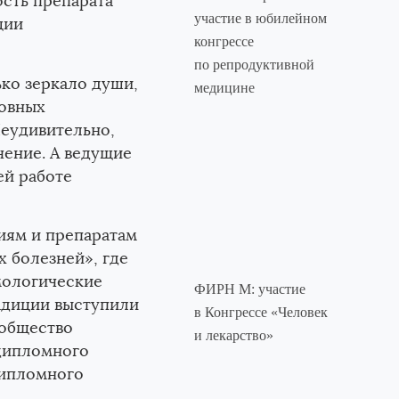
сть препарата
участие в юбилейном
ции
конгрессе
по репродуктивной
ько зеркало души,
медицине
новных
Неудивительно,
чение. А ведущие
ей работе
иям и препаратам
х болезней», где
мологические
ФИРН М: участие
адиции выступили
в Конгрессе «Человек
 общество
и лекарство»
дипломного
дипломного