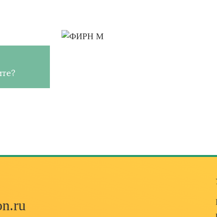
ите?
n.ru