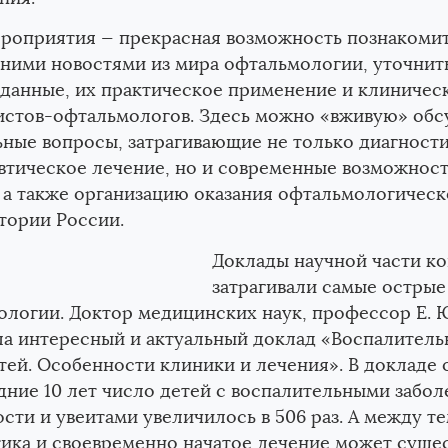
ероприятия — прекрасная возможность познакоми
Микоферон
ними новостями из мира офтальмологии, уточнит
 данные, их практическое применение и клиничес
истов-офтальмологов. Здесь можно «вживую» обс
ные вопросы, затрагивающие не только диагност
втическое лечение, но и современные возможнос
 а также организацию оказания офтальмологичес
тории России.
атадином
ДиклофенакЛонг
Доклады научной части к
затрагивали самые остры
ологии. Доктор медицинских наук, профессор
Е. 
а интересный и актуальный доклад «Воспалитель
етей. Особенности клиники и лечения». В докладе 
дние 10 лет число детей с воспалительными забо
сти и увеитами увеличилось в 506 раз. А между те
ика и своевременно начатое лечение может суще