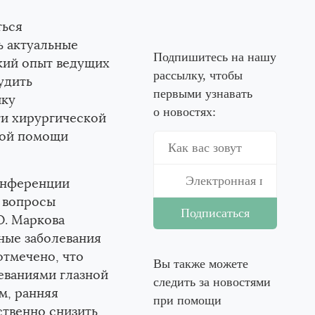
ться
Искусственная Слеза
ь актуальные
Подпишитесь на нашу
кий опыт ведущих
рассылку, чтобы
удить
первыми узнавать
ику
о новостях:
ти хирургической
кой помощи
Герпферон
онференции
е вопросы
Ю. Маркова
ные заболевания
отмечено, что
Вы также можете
леваниями глазной
следить за новостями
м, ранняя
при помощи
ственно снизить