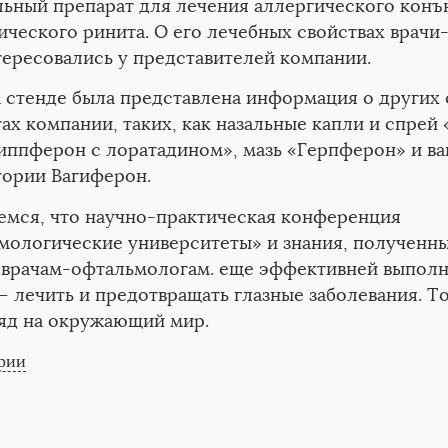
льный препарат для лечения аллергического конъ
ического ринита. О его лечебных свойствах врач
ересовались у представителей компании.
 стенде была представлена информация о других
ах компании, таких, как назальные капли и спрей
иппферон с лоратадином», мазь «Герпферон» и в
тории Вагиферон.
емся, что научно-практическая конференция
ологические университеты» и знания, полученные
 врачам-офтальмологам. еще эффективней выполн
 лечить и предотвращать глазные заболевания. То
ляд на окружающий мир.
рии