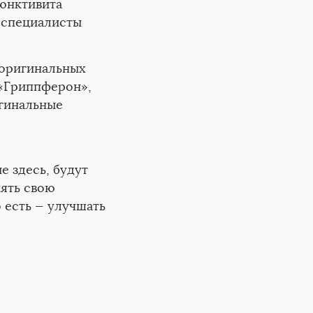
юнктивита
и-специалисты
 оригинальных
 «Гриппферон»,
агинальные
 здесь, будут
ять свою
 есть — улучшать