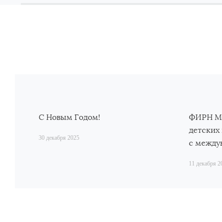
С Новым Годом!
ФИРН М 
детских
30 декабря 2025
с между
11 декабря 2