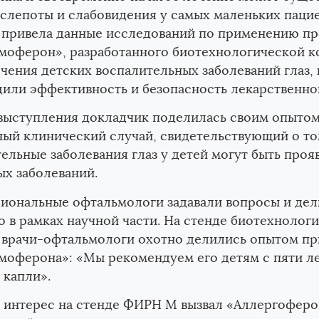
слепоты и слабовидения у самых маленьких паци
 привела данные исследований по применению пр
моферон», разработанного биотехнологической 
чения детских воспалительных заболеваний глаз,
или эффективность и безопасность лекарственног
выступления докладчик поделилась своим опытом,
ый клинический случай, свидетельствующий о то
Электронная почта
ельные заболевания глаз у детей могут быть про
х заболеваний.
иональные офтальмологи задавали вопросы и дел
о в рамках научной части. На стенде биотехноло
врачи-офтальмологи охотно делились опытом п
оферона»: «Мы рекомендуем его детям с пяти ле
 капли».
 интерес на стенде ФИРН М вызвал «Аллергоферо