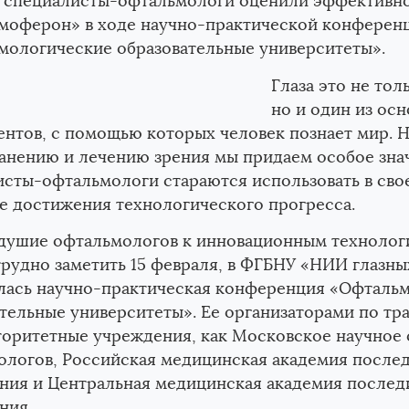
 специалисты-офтальмологи оценили эффективно
моферон» в ходе научно-практической конферен
мологические образовательные университеты».
Глаза это не тол
но и один из ос
нтов, с помощью которых человек познает мир. 
анению и лечению зрения мы придаем особое зна
сты-офтальмологи стараются использовать в сво
е достижения технологического прогресса.
душие офтальмологов к инновационным технолог
рудно заметить 15 февраля, в ФГБНУ «НИИ глазны
лась научно-практическая конференция «Офталь
тельные университеты». Ее организаторами по тр
торитетные учреждения, как Московское научное
ологов, Российская медицинская академия после
ания и Центральная медицинская академия после
ния.