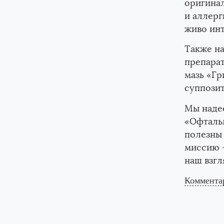
оригина
и аллерг
живо инт
Также на
препарат
мазь «Гр
суппози
Мы наде
«Офтальм
полезны
миссию —
наш взг
Коммента