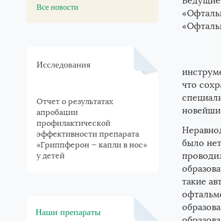
Ведущие
Все новости
«Офталь
«Офталь
Исследования
инструме
что сохр
специали
Отчет о результатах
новейши
апробации
профилактической
Неравно
эффективности препарата
было нет
«Гриппферон — капли в нос»
проводи
у детей
образова
такие ав
офтальм
образов
Наши препараты
образова