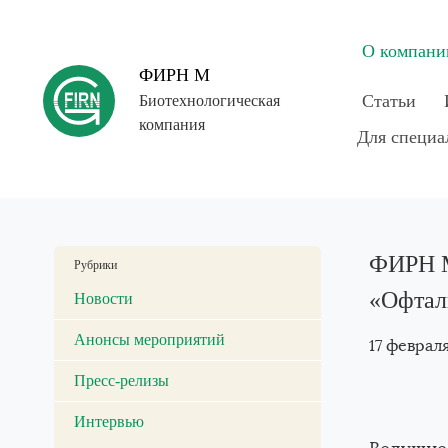
О компани
ФИРН М
Статьи
Биотехнологическая
компания
Введите поисковый запрос и нажмите «Enter»
Для специа
ФИРН М
Рубрики
«Офтал
Новости
Анонсы мероприятий
17 феврал
Пресс-релизы
Интервью