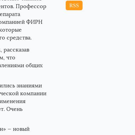
RSS
ентов. Профессор
епарата
компанией ФИРН
 которые
о средства.
Close
 рассказав
м, что
явлениями общих
ились знаниями
гической компании
рименения
т. Очень
н» — новый