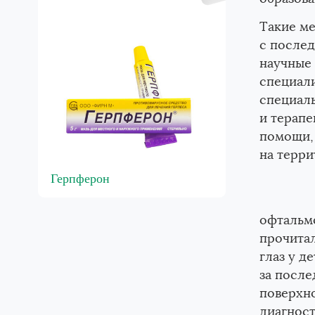
Такие м
а
с послед
научные
специал
специаль
и терапе
помощи,
на терри
Герпферон
Гриппферон с лор
офтальм
прочитал
глаз у д
за после
поверхно
диагност