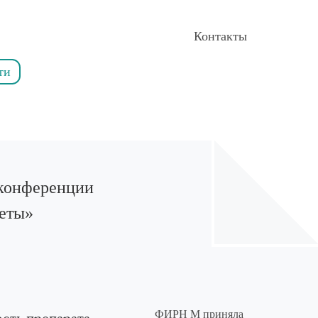
Контакты
Найт
ти
 конференции
теты»
ФИРН М приняла